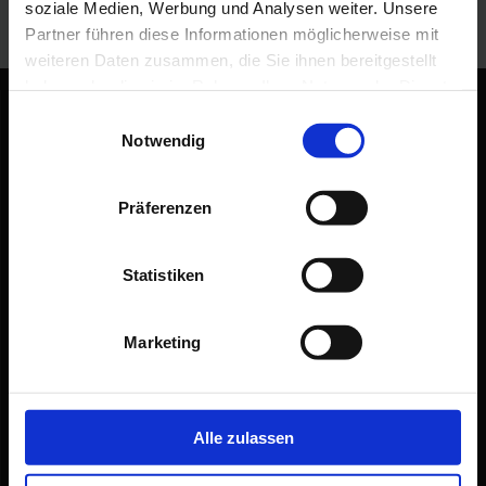
soziale Medien, Werbung und Analysen weiter. Unsere
Partner führen diese Informationen möglicherweise mit
weiteren Daten zusammen, die Sie ihnen bereitgestellt
haben oder die sie im Rahmen Ihrer Nutzung der Dienste
gesammelt haben.
Einwilligungsauswahl
Datenschutz
Notwendig
Impressum
Lieferbedingungen
Präferenzen
Hier fördert die Europäische Union:
Statistiken
Ausbau der Kapazitäten einer bestehenden Betriebsstätte
Ausbau der Kapazitäten einer Wäscherei und chemischen
Reinigung mittels Investitionen in bauliche Maßnahmen,
Marketing
Maschinen und Anlage zum Zwecke der Sicherung der
vorhandenen Dauerarbeitsplätze
Wettinstr. 19 - 01896 Pulsnitz
Alle zulassen