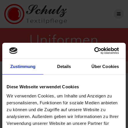
Uniformen
Professioneller Partner für Business- und
Privatwäsche
Zustimmung
Details
Über Cookies
Diese Webseite verwendet Cookies
Wir verwenden Cookies, um Inhalte und Anzeigen zu
personalisieren, Funktionen für soziale Medien anbieten
zu können und die Zugriffe auf unsere Website zu
Spielmannszug, Faschingsverein, Feuerwehr, Polizei, Theater,
analysieren. Außerdem geben wir Informationen zu Ihrer
Bus oder Bahn – Wir reinigen alle Uniformen und verleihen Ihnen
Verwendung unserer Website an unsere Partner für
neuen Glanz für ihren nächsten Einsatz.