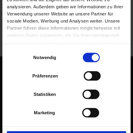
analysieren. Außerdem geben wir Informationen zu Ihrer
Ski-, Wander-, Regen- und Sportbekleidungen bestehen aus
Verwendung unserer Website an unsere Partner für
besonderen Stoffen, die wasserfest, atmungsaktiv und ggf.
wärmen sollen.
soziale Medien, Werbung und Analysen weiter. Unsere
Partner führen diese Informationen möglicherweise mit
Auf alle diese Eigenschaften gehen wir bei der Reinigung ein und
weiteren Daten zusammen, die Sie ihnen bereitgestellt
erhalten die Funtionen für Ihren nächsten Outdoortrip.
haben oder die sie im Rahmen Ihrer Nutzung der Dienste
gesammelt haben.
Einwilligungsauswahl
Notwendig
Datenschutz
Präferenzen
Impressum
Lieferbedingungen
Statistiken
Hier fördert die Europäische Union:
Marketing
Ausbau der Kapazitäten einer bestehenden Betriebsstätte
Ausbau der Kapazitäten einer Wäscherei und chemischen
Reinigung mittels Investitionen in bauliche Maßnahmen,