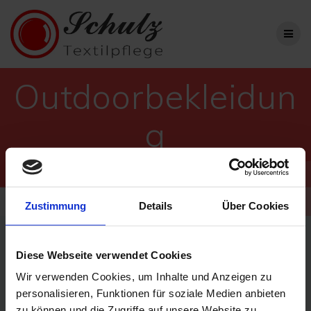
Outdoorbekleidun
g
Professioneller Partner für Business- und
Privatwäsche
Zustimmung
Details
Über Cookies
Diese Webseite verwendet Cookies
Wir verwenden Cookies, um Inhalte und Anzeigen zu
Outdoorbekleidung umfasst einen großen Bereich, hat wichtige
personalisieren, Funktionen für soziale Medien anbieten
Aufgaben und muss somit anderen Ansprüchen gerecht werden.
zu können und die Zugriffe auf unsere Website zu